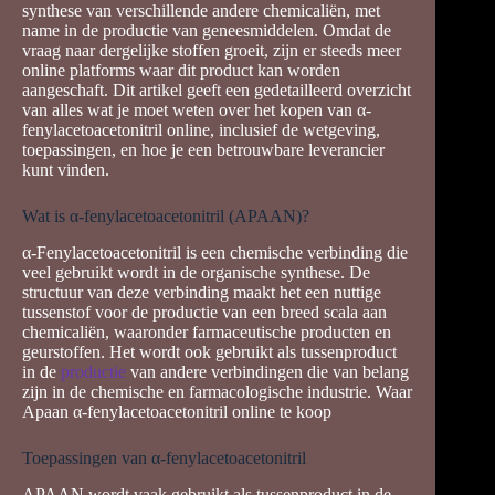
synthese van verschillende andere chemicaliën, met
name in de productie van geneesmiddelen. Omdat de
vraag naar dergelijke stoffen groeit, zijn er steeds meer
online platforms waar dit product kan worden
aangeschaft. Dit artikel geeft een gedetailleerd overzicht
van alles wat je moet weten over het kopen van α-
fenylacetoacetonitril online, inclusief de wetgeving,
toepassingen, en hoe je een betrouwbare leverancier
kunt vinden.
Wat is α-fenylacetoacetonitril (APAAN)?
α-Fenylacetoacetonitril is een chemische verbinding die
veel gebruikt wordt in de organische synthese. De
structuur van deze verbinding maakt het een nuttige
tussenstof voor de productie van een breed scala aan
chemicaliën, waaronder farmaceutische producten en
geurstoffen. Het wordt ook gebruikt als tussenproduct
in de
productie
van andere verbindingen die van belang
zijn in de chemische en farmacologische industrie. Waar
Apaan α-fenylacetoacetonitril online te koop
Toepassingen van α-fenylacetoacetonitril
APAAN wordt vaak gebruikt als tussenproduct in de