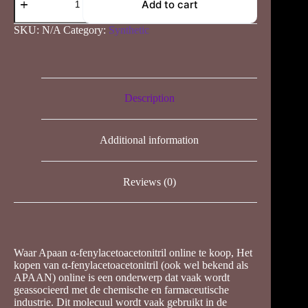
Apaan
Add to cart
α-
fenylacetoacetonitril
SKU:
N/A
Category:
Synthetic
online
te
koop
quantity
Description
Additional information
Reviews (0)
Waar Apaan α-fenylacetoacetonitril online te koop, Het
kopen van α-fenylacetoacetonitril (ook wel bekend als
APAAN) online is een onderwerp dat vaak wordt
geassocieerd met de chemische en farmaceutische
industrie. Dit molecuul wordt vaak gebruikt in de