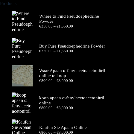
Products
Where to Find Pseudoephedrine
Powder
Price
€
350.00
–
€
1,650.00
range:
€350.00
through
€1,650.00
Buy Pure Pseudoephedrine Powder
Price
€
350.00
–
€
1,650.00
range:
€350.00
through
€1,650.00
Waar Apaan α-fenylacetoacetonitril
online te koop
Price
€
800.00
–
€
8,000.00
range:
€800.00
through
koop apaan α-fenylacetoacetonitril
€8,000.00
online
Price
€
800.00
–
€
8,000.00
range:
€800.00
through
€8,000.00
Kaufen Sie Apaan Online
Price
€
800.00
–
€
8,000.00