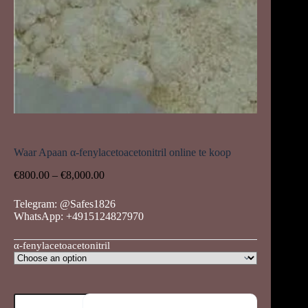
Waar Apaan α-fenylacetoacetonitril online te koop
Price
€
800.00
–
€
8,000.00
range:
€800.00
Telegram: @Safes1826
through
WhatsApp: +4915124827970
€8,000.00
α-fenylacetoacetonitril
Waar