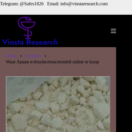
Skip
Telegram: @Safes1826 Email: info@vinstaresearch.com
to
content
Home
Synthetic
Waar Apaan α-fenylacetoacetonitril online te koop